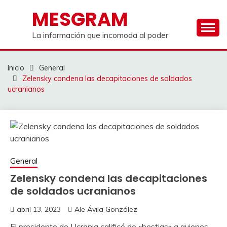
Saltar
MESGRAM
al
contenido
La información que incomoda al poder
Inicio
General
Zelensky condena las decapitaciones de soldados
ucranianos
General
Zelensky condena las decapitaciones
de soldados ucranianos
abril 13, 2023
Ale Ávila González
El presidente de Ucrania calificó de «bestias» a quienes