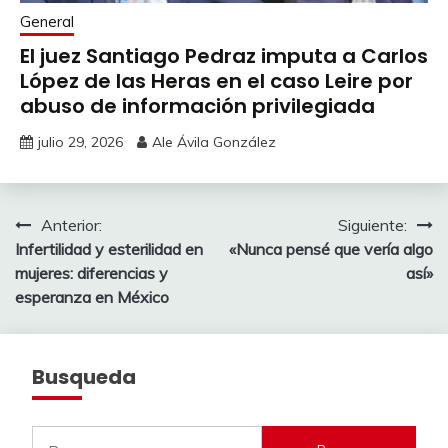
General
El juez Santiago Pedraz imputa a Carlos
López de las Heras en el caso Leire por
abuso de información privilegiada
julio 29, 2026
Ale Ávila González
Navegación
Anterior:
Siguiente:
Infertilidad y esterilidad en
«Nunca pensé que vería algo
de
mujeres: diferencias y
así»
entradas
esperanza en México
Busqueda
Buscar: