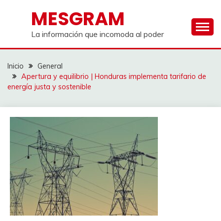
Saltar
MESGRAM
al
contenido
La información que incomoda al poder
Inicio
General
Apertura y equilibrio | Honduras implementa tarifario de
energía justa y sostenible