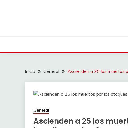
Saltar
al
contenido
Inicio
General
Ascienden a 25 los muertos po
General
Ascienden a 25 los muer