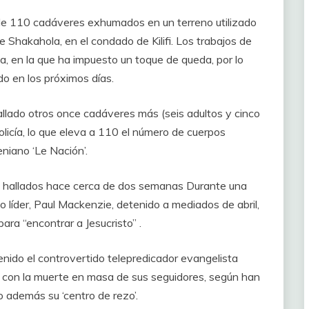
 de 110 cadáveres exhumados en un terreno utilizado
 Shakahola, en el condado de Kilifi. Los trabajos de
 en la que ha impuesto un toque de queda, por lo
o en los próximos días.
allado otros once cadáveres más (seis adultos y cinco
licía, lo que eleva a 110 el número de cuerpos
eniano ‘Le Nación’.
 hallados hace cerca de dos semanas Durante una
o líder, Paul Mackenzie, detenido a mediados de abril,
ara “encontrar a Jesucristo” .
enido el controvertido telepredicador evangelista
n con la muerte en masa de sus seguidores, según han
 además su ‘centro de rezo’.