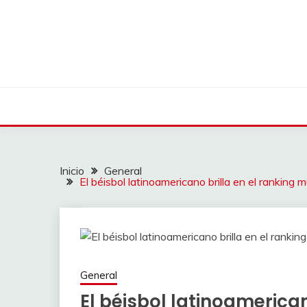
Saltar
al
contenido
Inicio
General
El béisbol latinoamericano brilla en el ranking
General
El béisbol latinoamerican