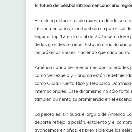
El futuro del béisbol latinoamericano: una región
El ranking actual no sólo muestra dónde se en
latinoamericanas, sino también su potencial d
llegar al top 12 en la final de 2025 será clave 
de los grandes torneos. Esto ha añadido una pr
los próximos meses, haciendo que cada punto s
América Latina tiene enormes oportunidades pa
como Venezuela y Panamá están redefiniendo el
como Cuba, Puerto Rico y República Dominica
internacionales. Este dinamismo no sólo fortale
también aumenta su prominencia en el escenari
La pelota es, sin duda, el orgullo de América La
deporte refleja la pasión, el talento y el comp
avancemos en años, es previsible que las sel