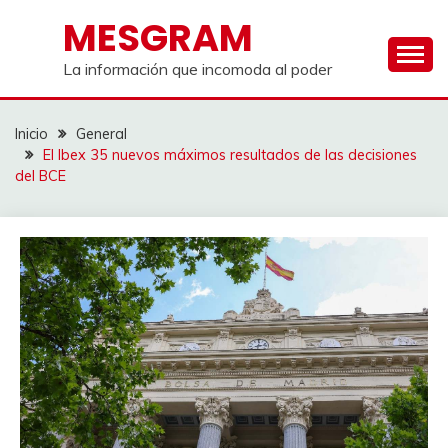
Saltar
MESGRAM
al
contenido
La información que incomoda al poder
Inicio
General
El Ibex 35 nuevos máximos resultados de las decisiones
del BCE