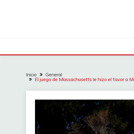
Saltar
al
contenido
Inicio
General
El juego de Massachusetts le hizo el favor a Me