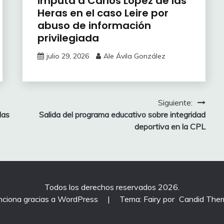
imputa a Carlos López de las
Heras en el caso Leire por
abuso de información
privilegiada
julio 29, 2026
Ale Ávila González
Siguiente:
las
Salida del programa educativo sobre integridad
deportiva en la CPL
Todos los derechos reservados 2026.
nciona gracias a WordPress
|
Tema: Fairy por
Candid The