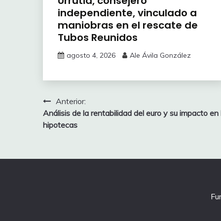
Urrutia, consejero
independiente, vinculado a
maniobras en el rescate de
Tubos Reunidos
agosto 4, 2026
Ale Ávila González
Navegación
Anterior:
Análisis de la rentabilidad del euro y su impacto en 
de
hipotecas
entradas
Fu