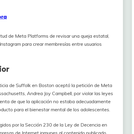
ora
tud de Meta Platforms de revisar una queja estatal,
 Instagram para crear membresías entre usuarios
ior
sticia de Suffolk en Boston aceptó la petición de Meta
sachusetts, Andrea Joy Campbell, por violar las leyes
uenta de que la aplicación no estaba adecuadamente
oducto para el bienestar mental de los adolescentes.
idos por la Sección 230 de la Ley de Decencia en
resas de Internet inmunes al contenido publicado