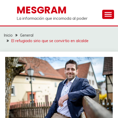
Saltar
MESGRAM
al
contenido
La información que incomoda al poder
Inicio
General
El refugiado sirio que se convirtio en alcalde