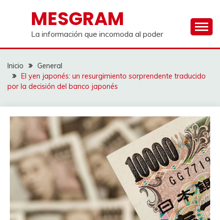
Saltar
MESGRAM
al
contenido
La información que incomoda al poder
Inicio
General
El yen japonés: un resurgimiento sorprendente traducido
por la decisión del banco japonés