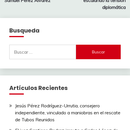
entradas
Samuel Pérez Álvarez
escalando la tensión
diplomática
Busqueda
Buscar:
Artículos Recientes
Jesús Pérez Rodríguez-Urrutia, consejero
independiente, vinculado a maniobras en el rescate
de Tubos Reunidos