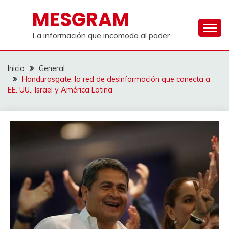
Saltar
MESGRAM
al
contenido
La información que incomoda al poder
Inicio
General
Hondurasgate: la red de desinformación que conecta a
EE. UU., Israel y América Latina