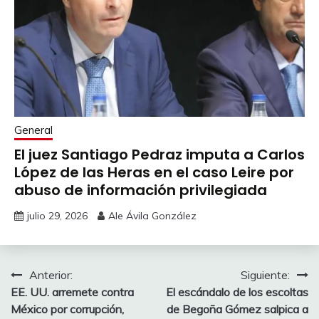
General
El juez Santiago Pedraz imputa a Carlos
López de las Heras en el caso Leire por
abuso de información privilegiada
julio 29, 2026
Ale Ávila González
Navegación
Anterior:
Siguiente:
EE. UU. arremete contra
El escándalo de los escoltas
de
México por corrupción,
de Begoña Gómez salpica a