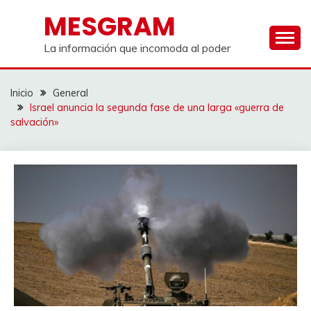
Saltar
MESGRAM
al
contenido
La información que incomoda al poder
Inicio
General
Israel anuncia la segunda fase de una larga «guerra de
salvación»