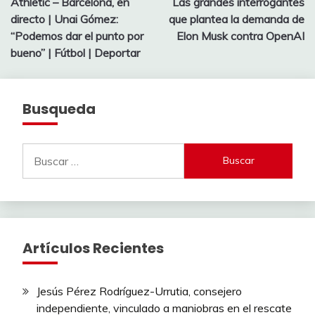
Athletic – Barcelona, ​​en
Las grandes interrogantes
de
directo | Unai Gómez:
que plantea la demanda de
entradas
“Podemos dar el punto por
Elon Musk contra OpenAI
bueno” | Fútbol | Deportar
Busqueda
Buscar:
Artículos Recientes
Jesús Pérez Rodríguez-Urrutia, consejero
independiente, vinculado a maniobras en el rescate