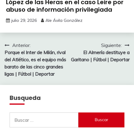
López de las Heras en el caso Leire por
abuso de información privilegiada
julio 29, 2026
Ale Ávila González
Navegación
Anterior:
Siguiente:
Porque el Inter de Milán, rival
El Almería destituye a
de
del Atlético, es el equipo más
Garitano | Fútbol | Deportar
entradas
barato de las cinco grandes
ligas | Fútbol | Deportar
Busqueda
Buscar: