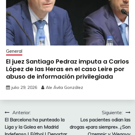
General
El juez Santiago Pedraz imputa a Carlos
López de las Heras en el caso Leire por
abuso de información privilegiada
julio 29, 2026
Ale Ávila González
Navegación
Anterior:
Siguiente:
El Barcelona ha punteado la
Los pacientes odian las
de
Liga y la Golea en Madrid
drogas «para siempre». ¿Son
Indefenso | Fútbol | Deportar
Ozempic y Wegovy