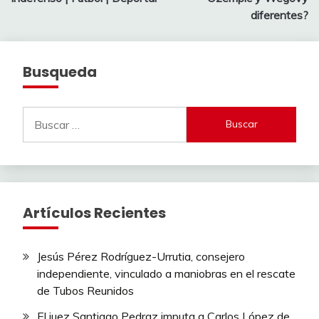
entradas
diferentes?
Busqueda
Buscar:
Artículos Recientes
Jesús Pérez Rodríguez-Urrutia, consejero
independiente, vinculado a maniobras en el rescate
de Tubos Reunidos
El juez Santiago Pedraz imputa a Carlos López de