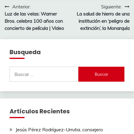
Navegación
Anterior:
Siguiente:
Luz de las velas: Warner
La salud de hierro de una
de
Bros. celebra 100 años con
institución en ‘peligro de
entradas
concierto de película | Video
extinción’, la Monarquía
Busqueda
Buscar:
Artículos Recientes
Jesús Pérez Rodríguez-Urrutia, consejero