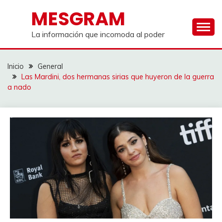
Saltar
MESGRAM
al
contenido
La información que incomoda al poder
Inicio
General
Las Mardini, dos hermanas sirias que huyeron de la guerra
a nado