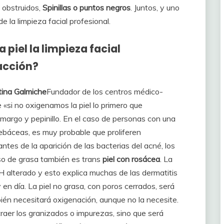
 obstruidos,
Spinillas o puntos negros
. Juntos, y uno
de la limpieza facial profesional.
 piel la limpieza facial
acción?
tina Galmiche
Fundador de los centros médico-
 «si no oxigenamos la piel lo primero que
amargo y pepinillo. En el caso de personas con una
ebáceas, es muy probable que proliferen
ntes de la aparición de las bacterias del acné, los
eso de grasa también es trans
piel con rosácea
. La
H alterado y esto explica muchas de las dermatitis
en día. La piel no grasa, con poros cerrados, será
bién necesitará oxigenación, aunque no la necesite.
raer los granizados o impurezas, sino que será