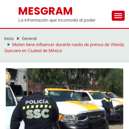
Saltar
MESGRAM
al
contenido
La información que incomoda al poder
Inicio
General
Matan tiene influencer durante rueda de prensa de Wendy
Guevara en Ciudad de México