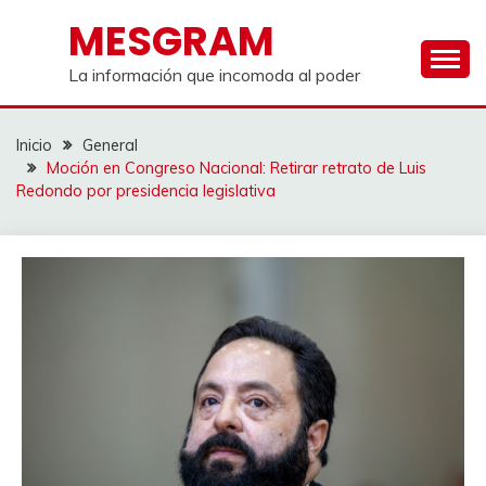
Saltar
MESGRAM
al
contenido
La información que incomoda al poder
Inicio
General
Moción en Congreso Nacional: Retirar retrato de Luis
Redondo por presidencia legislativa