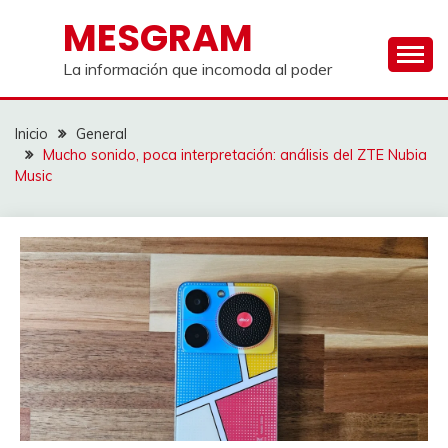
Saltar
MESGRAM
al
contenido
La información que incomoda al poder
Inicio
General
Mucho sonido, poca interpretación: análisis del ZTE Nubia
Music