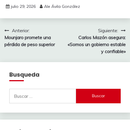
julio 29, 2026
Ale Ávila González
Navegación
Anterior:
Siguiente:
Mounjaro promete una
Carlos Mazón asegura:
de
pérdida de peso superior
«Somos un gobierno estable
entradas
y confiable»
Busqueda
Buscar: