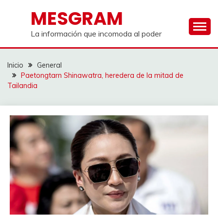
Saltar
MESGRAM
al
contenido
La información que incomoda al poder
Inicio
General
Paetongtarn Shinawatra, heredera de la mitad de
Tailandia