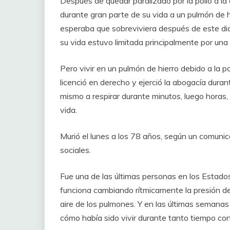
Después de quedar paralizado por la polio a l
durante gran parte de su vida a un pulmón de h
esperaba que sobreviviera después de este dia
su vida estuvo limitada principalmente por un
Pero vivir en un pulmón de hierro debido a la p
licenció en derecho y ejerció la abogacía dura
mismo a respirar durante minutos, luego horas,
vida.
Murió el lunes a los 78 años, según un comunic
sociales.
Fue una de las últimas personas en los Estados
funciona cambiando rítmicamente la presión del 
aire de los pulmones. Y en las últimas semanas
cómo había sido vivir durante tanto tiempo co