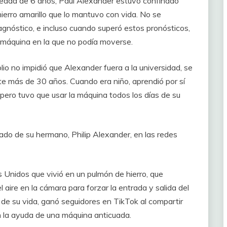
a edad de 6 años, Paul Alexander estuvo confinado
ierro amarillo que lo mantuvo con vida. No se
gnóstico, e incluso cuando superó estos pronósticos,
a máquina en la que no podía moverse.
olio no impidió que Alexander fuera a la universidad, se
nte más de 30 años. Cuando era niño, aprendió por sí
 pero tuvo que usar la máquina todos los días de su
ado de su hermano, Philip Alexander, en las redes
 Unidos que vivió en un pulmón de hierro, que
aire en la cámara para forzar la entrada y salida del
 de su vida, ganó seguidores en TikTok al compartir
n la ayuda de una máquina anticuada.