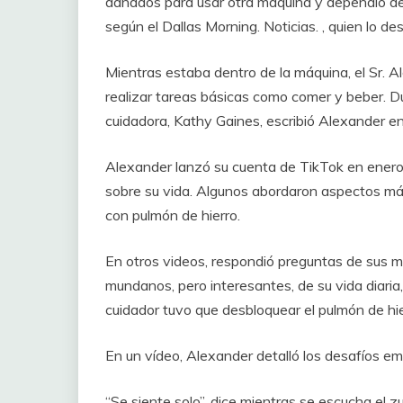
dañados para usar otra máquina y dependió del
según el Dallas Morning. Noticias. , quien lo de
Mientras estaba dentro de la máquina, el Sr. 
realizar tareas básicas como comer y beber. D
cuidadora, Kathy Gaines, escribió Alexander en 
Alexander lanzó su cuenta de TikTok en enero 
sobre su vida. Algunos abordaron aspectos más
con pulmón de hierro.
En otros videos, respondió preguntas de sus 
mundanos, pero interesantes, de su vida diari
cuidador tuvo que desbloquear el pulmón de hierr
En un vídeo, Alexander detalló los desafíos em
“Se siente solo”, dice mientras se escucha el z