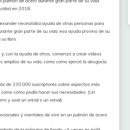
 pulmón de acero durante gran parte de su vida,
scribió en 2018.
Alexander necesitaba ayuda de otras personas para
urante gran parte de su vida, esa ayuda provino de su
su libro.
y, con la ayuda de otros, comenzó a crear vídeos
 amplios de su vida, como cómo ejerció la abogacía
más de 330.000 suscriptores sobre aspectos más
a, como cómo podía hacer sus necesidades. (Un
o y usar un orinal o un orinal).
ocionales y mentales de vivir en un pulmón de acero.
umbido de la máquina de fondo. «A veces es inútil