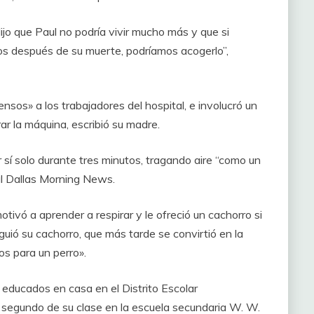
ijo que Paul no podría vivir mucho más y que si
s después de su muerte, podríamos acogerlo”,
nsos» a los trabajadores del hospital, e involucró un
r la máquina, escribió su madre.
 sí solo durante tres minutos, tragando aire “como un
al Dallas Morning News.
otivó a aprender a respirar y le ofreció un cachorro si
iguió su cachorro, que más tarde se convirtió en la
tos para un perro».
 educados en casa en el Distrito Escolar
 segundo de su clase en la escuela secundaria W. W.