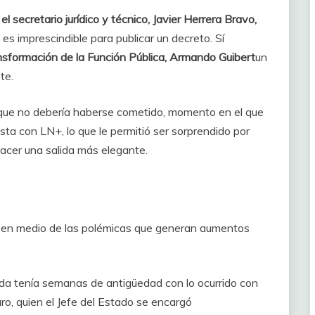
el secretario jurídico y técnico, Javier Herrera Bravo,
o es imprescindible para publicar un decreto. Sí
nsformación de la Función Pública, Armando Guibert
un
te.
or que no debería haberse cometido, momento en el que
vista con LN+, lo que le permitió ser sorprendido por
 hacer una salida más elegante.
a en medio de las polémicas que generan aumentos
da tenía semanas de antigüedad con lo ocurrido con
aro, quien el Jefe del Estado se encargó