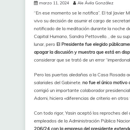
marzo 11, 2024
Ale Ávila González
“En ese momento se le notifica”. El tal Javier M
vivo su decisión de asumir el cargo de secretari
notificado de la meditación durante la noche d
Capital Humano, Sandra Pettovello. , de su supe
lunar, pero
El Presidente fue elegido públicam
apagar la discusión y muestra que está en dispu
considerar que se trató de un error “imperdonab
Pero las puertas aledañas a la Casa Rosada ad
salariales del Gabinete.
no fue el único motivo q
corrigió un importante colaborador presidencial
Adorni, hiciera «diferencias de criterio en otros
Con todo rigor, Yasin aceptó los reproches del
empleados de la Administración Pública Nacio
206/24 con la empresa del presidente extender