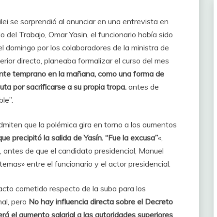
ilei se sorprendió al anunciar en una entrevista en
o del Trabajo, Omar Yasin, el funcionario había sido
el domingo por los colaboradores de la ministra de
rior directo, planeaba formalizar el curso del mes
ente temprano en la mañana, como una forma de
ta por sacrificarse a su propia tropa.
antes de
le”.
miten que la polémica gira en torno a los aumentos
ue precipitó la salida de Yasín. “Fue la excusa”
«,
, antes de que el candidato presidencial, Manuel
 temas» entre el funcionario y el actor presidencial.
 acto cometido respecto de la suba para los
nal, pero
No hay influencia directa sobre el Decreto
á el aumento salarial a las autoridades superiores