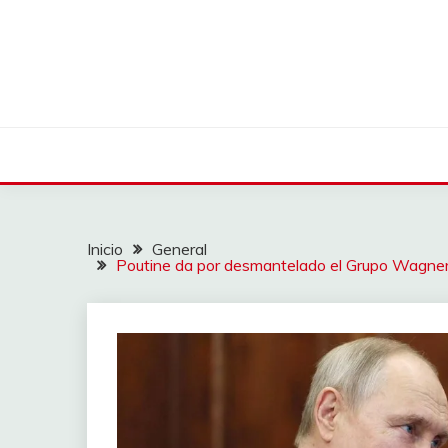
Saltar
al
contenido
Inicio
General
Poutine da por desmantelado el Grupo Wagner c