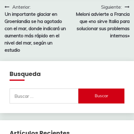
Navegación
Anterior:
Siguiente:
Un importante glaciar en
Meloni advierte a Francia
de
Groenlandia se ha agotado
que «no sirve Italia para
entradas
con el mar, donde indicará un
solucionar sus problemas
aumento más rápido en el
internos»
nivel del mar, según un
estudio
Busqueda
Buscar:
Artículos Recientes