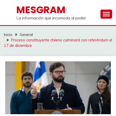
Saltar
MESGRAM
al
contenido
La información que incomoda al poder
Inicio
General
Proceso constituyente chileno culminará con referéndum el
17 de diciembre