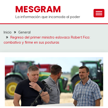
Saltar
MESGRAM
al
contenido
La información que incomoda al poder
Inicio
General
Regreso del primer ministro eslovaco Robert Fico:
combativo y firme en sus posturas