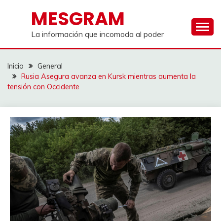
Saltar
MESGRAM
al
contenido
La información que incomoda al poder
Inicio
General
Rusia Asegura avanza en Kursk mientras aumenta la
tensión con Occidente