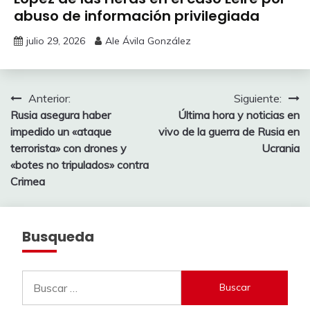
abuso de información privilegiada
julio 29, 2026
Ale Ávila González
Navegación
Anterior:
Siguiente:
Rusia asegura haber
Última hora y noticias en
de
impedido un «ataque
vivo de la guerra de Rusia en
entradas
terrorista» con drones y
Ucrania
«botes no tripulados» contra
Crimea
Busqueda
Buscar: