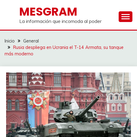
Saltar
MESGRAM
al
contenido
La información que incomoda al poder
Inicio
General
Rusia despliega en Ucrania el T-14 Armata, su tanque
más moderno