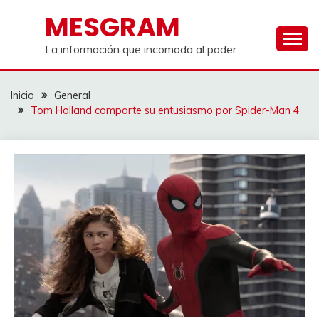
Saltar
MESGRAM
al
contenido
La información que incomoda al poder
Inicio
General
Tom Holland comparte su entusiasmo por Spider-Man 4