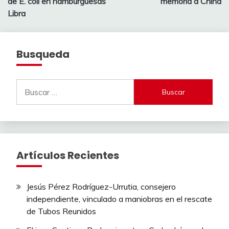
entradas
de E. coli en hamburguesas
memoria a China
Libra
Busqueda
Buscar:
Artículos Recientes
Jesús Pérez Rodríguez-Urrutia, consejero
independiente, vinculado a maniobras en el rescate
de Tubos Reunidos