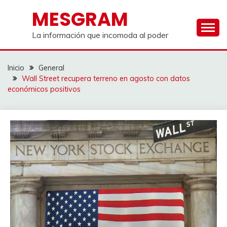
Saltar
MESGRAM
al
contenido
La información que incomoda al poder
Inicio
General
Wall Street recupera terreno en agosto con datos
económicos positivos