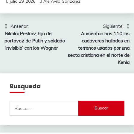
julio 29, 2026
Ale Ávila González
Navegación
Anterior:
Siguiente:
Nikolai Peskov, hijo del
Aumentan has 110 los
de
portavoz de Putin y soldado
cadaveres hallados en
entradas
‘invisible’ con los Wagner
terrenos usados ​​por una
secta cristiana en el norte de
Kenia
Busqueda
Buscar: