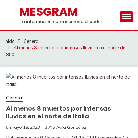
Saltar
MESGRAM
al
contenido
La información que incomoda al poder
Inicio
General
Al menos 8 muertos por intensas lluvias en el norte de
Italia
General
Al menos 8 muertos por intensas
lluvias en el norte de Italia
mayo 18, 2023
Ale Ávila González
Publicado a las 9:15 p. m. ET (01:15 GMT) miércoles 17