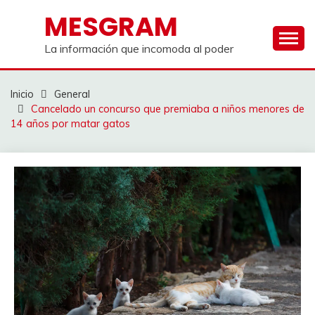
Saltar
MESGRAM
al
contenido
La información que incomoda al poder
Inicio
General
Cancelado un concurso que premiaba a niños menores de
14 años por matar gatos