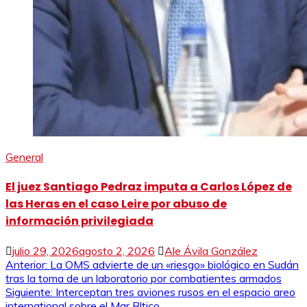
General
El juez Santiago Pedraz imputa a Carlos López de
las Heras en el caso Leire por abuso de
información privilegiada
julio 29, 2026
agosto 2, 2026
Ale Ávila González
Navegación
Anterior:
La OMS advierte de un «riesgo» biológico en Sudán
tras la toma de un laboratorio por combatientes armados
de
Siguiente:
Interceptan tres aviones rusos en el espacio areo
international sobre el Mar Bltico