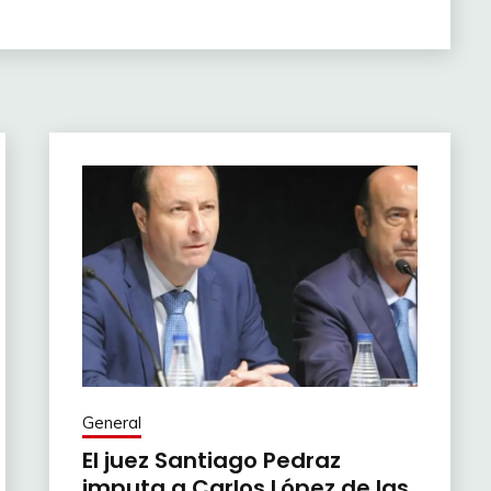
General
El juez Santiago Pedraz
imputa a Carlos López de las