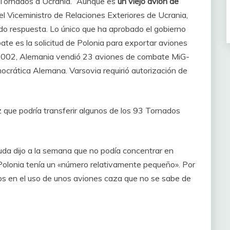
3 Tornados a Ucrania. “Aunque es
un viejo avion de
el Viceministro de Relaciones Exteriores de Ucrania,
ido respuesta. Lo único que ha aprobado el gobierno
te es la solicitud de Polonia para exportar aviones
2002, Alemania vendió 23 aviones de combate MiG-
crática Alemana. Varsovia requirió autorización de
z que podría transferir algunos de los 93 Tornados
uda dijo a la semana que no podía concentrar en
olonia tenía un «número relativamente pequeño». Por
nos en el uso de unos aviones caza que no se sabe de