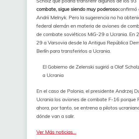
Scholz que podría transferir algunos de los 9
combate, sigue siendo muy poderoso
confirmó 
Andrii Melnyk. Pero la sugerencia no ha obten
federal alemán en materia de aviones de comba
de combate soviéticos MiG-29 a Ucrania. En 
29 a Varsovia desde la Antigua República Demo
Berlín para transferirlos a Ucrania.
El Gobierno de Zelenski sugirió a Olaf Schol
a Ucrania
En el caso de Polonia, el presidente Andrzej D
Ucrania los aviones de combate F-16 porque P
ahora, por tanto, se entrena a pilotos ucrania
dónde van a salir.
Ver Más noticias…