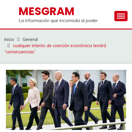
Saltar
MESGRAM
al
contenido
La información que incomoda al poder
Inicio
General
cualquier intento de coerción económica tendrá
“consecuencias”