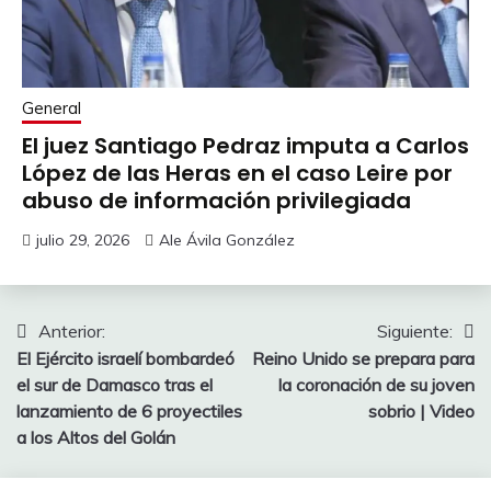
General
El juez Santiago Pedraz imputa a Carlos
López de las Heras en el caso Leire por
abuso de información privilegiada
julio 29, 2026
Ale Ávila González
Navegación
Anterior:
Siguiente:
El Ejército israelí bombardeó
Reino Unido se prepara para
de
el sur de Damasco tras el
la coronación de su joven
entradas
lanzamiento de 6 proyectiles
sobrio | Video
a los Altos del Golán