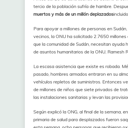
tercio de la población sufría de hambre. Despu
muertos y más de un millón deplazados
incluid
Para apoyar a millones de personas en Sudán, 
vecinos, la ONU ha solicitado 2.7650 millones
que la comunidad de Sudán, necesitan ayuda hu
de asuntos humanitarios de la ONU, Ramesh 
La escasa asistencia que existe es robada. Mé
pasado, hombres armados entraron en su almac
vehículos repletos de suministros. Entonces v
de millones de niños que siete privados de tr
las instalaciones sanitarias y levan las provisio
Según explicó la ONG, al final de la semana, e
primaria de salud para desplazados fueron saq
esta semana, ocho personas que recibieron oxi