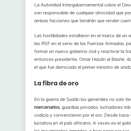
La Autoridad Intergubernamental sobre el Desar
son responsable de cualquier atrocidad que pase
ambas facciones que tendrán que render cuenta
Las hostilidades estallaron en el marco de un 
las RSF en el seno de las Fuerzas Armadas, pa
formar un nuevo gobierno civil y reactivar la t
entonces presidente, Omar Hasán al Bashir, d
el que fue derrocado el primer ministro de uni
La fibra de oro
En la guerra de Sudán los generales no solo ti
mercenarios
, guardias privados, luchadores tri
codicia y convencieron por el oro. Desde hace d
lucrativa en el país africano. A veces es el gob
los movimientos armados, o bien paga por sus s