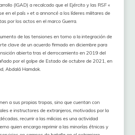
rollo (IGAD) a recalcado que el Ejército y las RSF «
 en el país » et a annoncé a los líderes militares de
s por los actos en el marco Guerra.
aumento de las tensiones en torno a la integración de
rte clave de un acuerdo firmado en diciembre para
ransición abierta tras el derrocamiento en 2019 del
añado por el golpe de Estado de octubre de 2021, en
dad, Abdalá Hamdok.
enen a sus propias tropas, sino que cuentan con
bales e instructores de extranjeros, motivados por la
écadas, recurrir a las milicias es una actividad
ierno quien encarga reprimir a las minorías étnicas y
ervicios en campos de batalla en el extranjero.