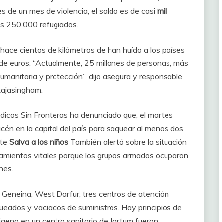
es de un mes de violencia, el saldo es de casi
mil
os 250.000 refugiados.
hace cientos de kilómetros de han huído a los países
 de euros. “Actualmente, 25 millones de personas, más
manitaria y protección”, dijo asegura y responsable
Rajasingham.
dicos Sin Fronteras ha denunciado que, el martes
én en la capital del país para saquear al menos dos
ete
Salva a los niños
También alertó sobre la situación
atamientos vitales porque los grupos armados ocuparon
nes.
n Geneina, West Darfur, tres centros de atención
ueados y vaciados de suministros. Hay principios de
geno en un centro sanitario de Jartum fueron