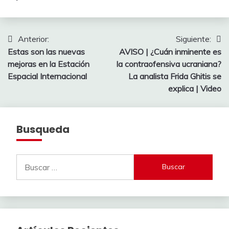
Navegación
Anterior:
Siguiente:
Estas son las nuevas
AVISO | ¿Cuán inminente es
de
mejoras en la Estación
la contraofensiva ucraniana?
entradas
Espacial Internacional
La analista Frida Ghitis se
explica | Video
Busqueda
Buscar: