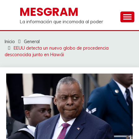
Saltar
MESGRAM
al
contenido
La información que incomoda al poder
Inicio
General
EEUU detecta un nuevo globo de procedencia
desconocida junto en Hawái