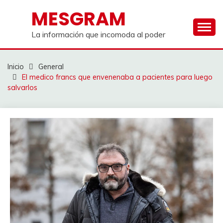
Saltar
MESGRAM
al
contenido
La información que incomoda al poder
Inicio
General
El medico francs que envenenaba a pacientes para luego
salvarlos