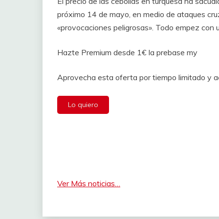
El precio de las cebollas en turquesa ha sacudi
próximo 14 de mayo, en medio de ataques cruz
«provocaciones peligrosas». Todo empez con u
Hazte Premium desde 1€ la prebase my
Aprovecha esta oferta por tiempo limitado y 
Lo quiero
Ver Más noticias…