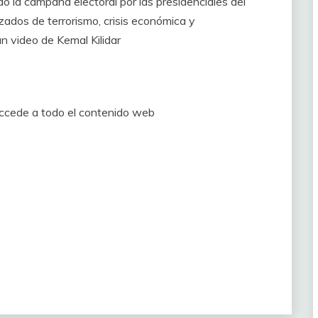
do la campaña electoral por las presidenciales del
ados de terrorismo, crisis económica y
n video de Kemal Kilidar
accede a todo el contenido web