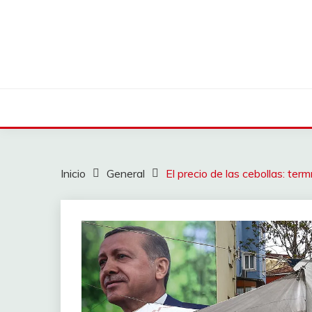
Saltar
al
contenido
Inicio
General
El precio de las cebollas: te