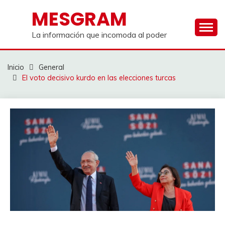
Saltar
MESGRAM
al
contenido
La información que incomoda al poder
Inicio
General
El voto decisivo kurdo en las elecciones turcas