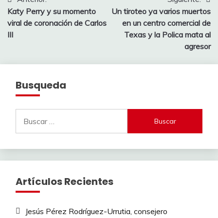
Navegación
Katy Perry y su momento
Un tiroteo ya varios muertos
de
viral de coronación de Carlos
en un centro comercial de
entradas
III
Texas y la Polica mata al
agresor
Busqueda
Buscar:
Artículos Recientes
Jesús Pérez Rodríguez-Urrutia, consejero