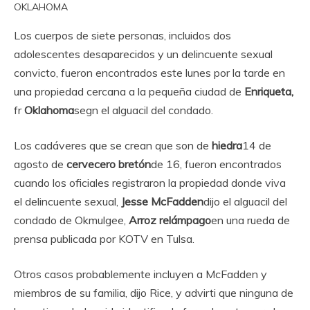
OKLAHOMA
Los cuerpos de siete personas, incluidos dos
adolescentes desaparecidos y un delincuente sexual
convicto, fueron encontrados este lunes por la tarde en
una propiedad cercana a la pequeña ciudad de
Enriqueta,
fr
Oklahoma
segn el alguacil del condado.
Los cadáveres que se crean que son de
hiedra
14 de
agosto de
cervecero bretón
de 16, fueron encontrados
cuando los oficiales registraron la propiedad donde viva
el delincuente sexual,
Jesse McFadden
dijo el alguacil del
condado de Okmulgee,
Arroz relámpago
en una rueda de
prensa publicada por KOTV en Tulsa.
Otros casos probablemente incluyen a McFadden y
miembros de su familia, dijo Rice, y advirti que ninguna de