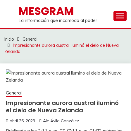
Saltar
MESGRAM
al
contenido
La información que incomoda al poder
Inicio
General
Impresionante aurora austral iluminó el cielo de Nueva
Zelanda
General
Impresionante aurora austral iluminó
el cielo de Nueva Zelanda
abril 26, 2023
Ale Ávila González
Publicado a las 3:11 p. m. ET (7:11 p. m. GMT) miércoles