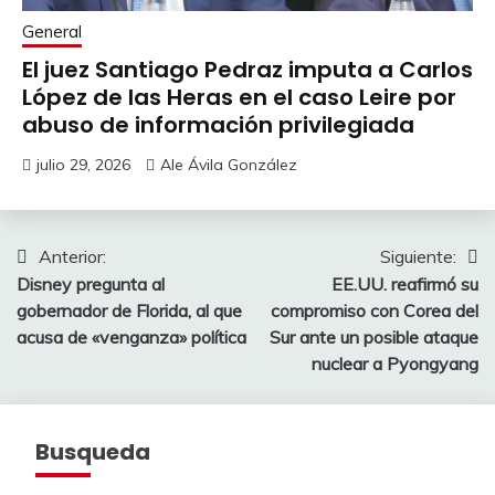
General
El juez Santiago Pedraz imputa a Carlos
López de las Heras en el caso Leire por
abuso de información privilegiada
julio 29, 2026
Ale Ávila González
Navegación
Anterior:
Siguiente:
Disney pregunta al
EE.UU. reafirmó su
de
gobernador de Florida, al que
compromiso con Corea del
entradas
acusa de «venganza» política
Sur ante un posible ataque
nuclear a Pyongyang
Busqueda