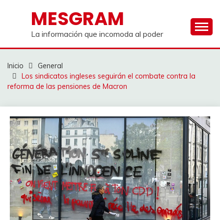
Saltar
MESGRAM
al
contenido
La información que incomoda al poder
Inicio
General
Los sindicatos ingleses seguirán el combate contra la
reforma de las pensiones de Macron