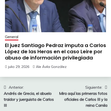
General
El juez Santiago Pedraz imputa a Carlos
López de las Heras en el caso Leire por
abuso de información privilegiada
julio 29, 2026
Ale Ávila González
Navegación
Anterior:
Siguiente:
Andrés de Grecia, el abuelo
Mira aquí las primeras fotos
de
traidor y juerguista de Carlos
oficiales de Carlos III y la
entradas
III
reina Camila