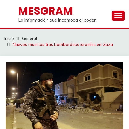
Saltar
MESGRAM
al
contenido
La información que incomoda al poder
Inicio
General
Nuevos muertos tras bombardeos israelíes en Gaza