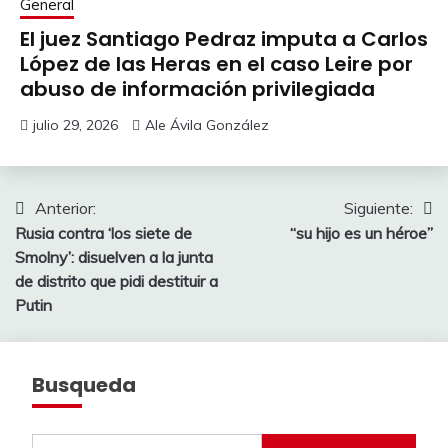
General
El juez Santiago Pedraz imputa a Carlos
López de las Heras en el caso Leire por
abuso de información privilegiada
julio 29, 2026
Ale Ávila González
Navegación
Anterior:
Siguiente:
Rusia contra ‘los siete de
“su hijo es un héroe”
de
Smolny’: disuelven a la junta
entradas
de distrito que pidi destituir a
Putin
Busqueda
Buscar: