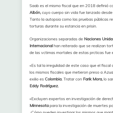
Saab es el mismo fiscal que en 2018 definió co
Albón,
cuyo cuerpo sin vida fue lanzado desd
Tanto la autopsia como las pruebas públicas r
torturas durante su estancia en prisin.
Organizaciones separadas de
Naciones Unida
Internacional
han reiterado que se realizan tor
de las vctimas mortales de estas prcticas fue 
«Es tal la irregulidad de este caso que el fisca
los mismos fiscales que metieron preso a Azuaj
exilio es
Colombia.
Tratar con
Farik Mora,
lo s
Eddy Rodríguez.
«Excluyen expertos en investigación de derec
Minnesota
para la investigación de muertes po
¿Cómo pueden investigar los mismos que mantie