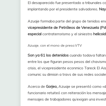
El desaparecido fue presentado a tribunales con
implantando por el presidente salvadoreo,
Nayi
Azuaje formaba parte del grupo de tenidos e
vicepresidente de Petróleos de Venezuela (Pd
especial
contraterrorismo y el siniestro
helicoi
Azuaje, con el mono de preso.
VTV
Son ya 61 los detenidos
cuando todava faltan 
entre los que figuran pesos pesos del chavismo
crisis, el vicepresidente econmico Tareck El 
comunic su dimisin a travs de sus redes sociale
Acerca de
Gorjeo,
Azuaje se presentó como «de
funcionario retuiteó con reiteración los mensa
mensajes de trabajadores qu’exigan una inves