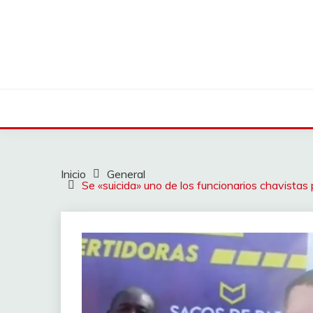
Saltar
al
contenido
Inicio
General
Se «suicida» uno de los funcionarios chavistas