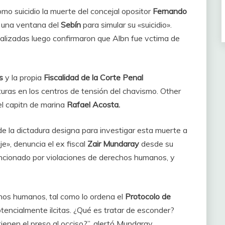
mo suicidio la muerte del concejal opositor
Fernando
e una ventana del
Sebín
para simular su «suicidio».
ealizadas luego confirmaron que Albn fue vctima de
s
y la propia
Fiscalidad de la Corte Penal
turas en los centros de tensión del chavismo. Other
el capitn de marina
Rafael Acosta.
l de la dictadura designa para investigar esta muerte a
e», denuncia el ex fiscal
Zair Mundaray
desde su
ancionado por violaciones de derechos humanos, y
hos humanos, tal como lo ordena el
Protocolo de
tencialmente ilcitas. ¿Qué es tratar de esconder?
nen el preso al occiso?”, alertó Mundaray.