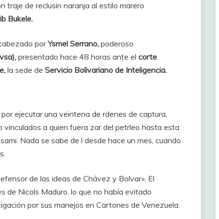
 traje de reclusin naranja al estilo marero
b Bukele.
ncabezado por
Ysmel Serrano,
poderoso
vsa),
presentado hace 48 horas ante el
corte
de,
la sede de
Servicio Bolivariano de Inteligencia.
por ejecutar una veintena de rdenes de captura,
 vinculados a quien fuera zar del petrleo hasta esta
Aissami. Nada se sabe de l desde hace un mes, cuando
s.
fensor de las ideas de Chávez y Bolvar». El
jes de Nicols Maduro, lo que no había evitado
tigación por sus manejos en Cartones de Venezuela.