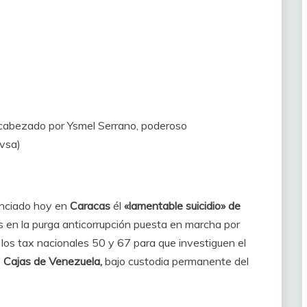
ncabezado por Ysmel Serrano, poderoso
vsa)
nciado hoy en
Caracas
él
«lamentable suicidio» de
s en la purga anticorrupción puesta en marcha por
a los tax nacionales 50 y 67 para que investiguen el
e
Cajas de Venezuela,
bajo custodia permanente del